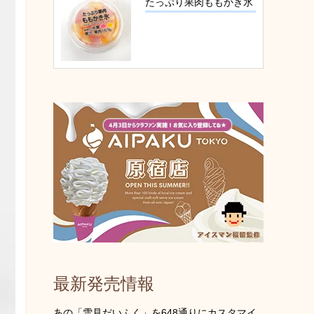
たっぷり果肉ももかき氷
最新発売情報
あの「雪見だいふく」を648通りにカスタマイ