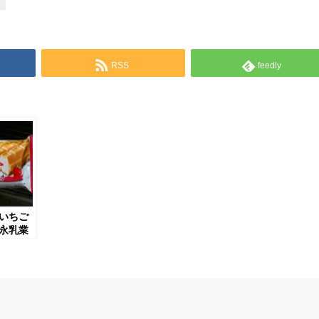
RSS
feedly
いちご
永乳業