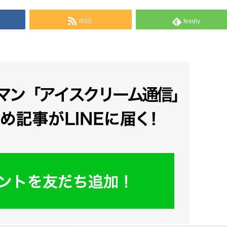
RSS
feedly