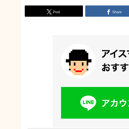
Post
Share