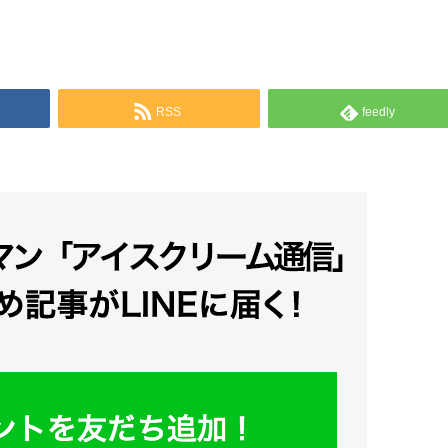
RSS
feedly