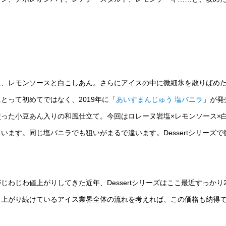
に、レモンソースと白こしあん。さらにアイスの中に微細氷を散りばめ
とって初めてではなく、2019年に「
あいすまんじゅう 塩バニラ
」が発
った小豆あん入りの和風仕立て。今回はロレーヌ岩塩×レモンソース×
ます。同じ塩バニラでも狙いがまるで違います。Dessertシリーズで
わじわ値上がりしてきた近年、Dessertシリーズはここ最近すっかり2
も上がり続けているアイス業界全体の流れを考えれば、この価格も納得