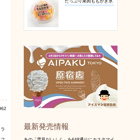
たっぷり果肉ももかき氷
62
最新発売情報
ャラ
たフ
あの「雪見だいふく」を648通りにカスタマイ