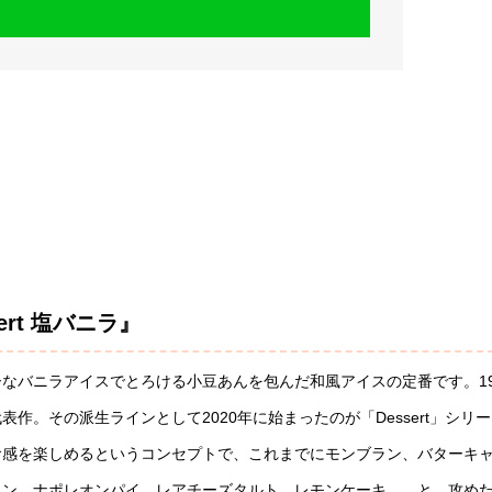
。
rt 塩バニラ』
なバニラアイスでとろける小豆あんを包んだ和風アイスの定番です。19
。その派生ラインとして2020年に始まったのが「Dessert」シリー
食感を楽しめるというコンセプトで、これまでにモンブラン、バターキ
タン、ナポレオンパイ、レアチーズタルト、レモンケーキ……と、攻め