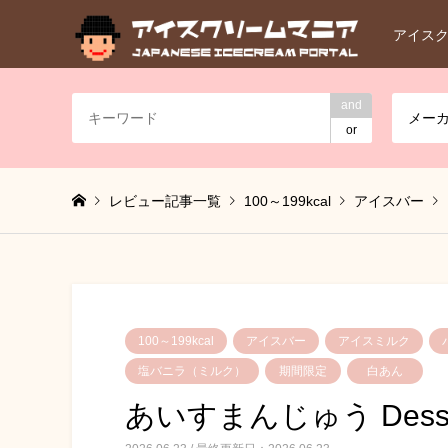
アイス
and
メー
or
レビュー記事一覧
100～199kcal
アイスバー
100～199kcal
アイスバー
アイスミルク
塩バニラ（ミルク）
期間限定
白あん
あいすまんじゅう Dess