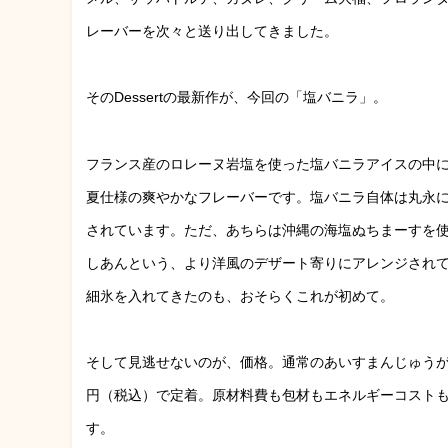
レーバーを次々と送り出してきました。
そのDessertの最新作が、今回の「塩バニラ」。
フランス産のロレーヌ岩塩を使った塩バニラアイスの中
夏仕様の爽やかなフレーバーです。塩バニラ自体は丸永に
されています。ただ、あちらは沖縄の海塩ぬちまーすを使
しあんという、より洋風のデザート寄りにアレンジされてい
細氷を入れてきたのも、おそらくこれが初めて。
そして見逃せないのが、価格。通常のあいすまんじゅうがじ
円（税込）で定着。原材料費も包材もエネルギーコスト
す。