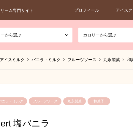
プロフィール
アイスク
クリーム専門サイト
カーから選ぶ
カロリーから選ぶ
アイスミルク
バニラ・ミルク
フルーツソース
丸永製菓
和
バニラ・ミルク
フルーツソース
丸永製菓
和菓子
ert 塩バニラ