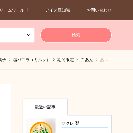
リームワールド
アイス豆知識
お問い合わせ
菓子
塩バニラ（ミルク）
期間限定
白あん
あいすまんじゅう Dessert 塩バニラ
最近の記事
サクレ 梨