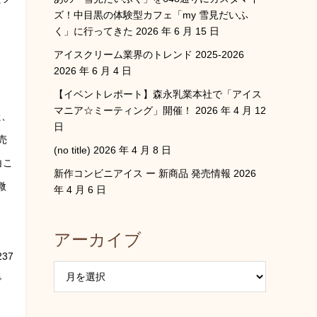
ズ！中目黒の体験型カフェ「my 雪見だいふ
く」に行ってきた
2026 年 6 月 15 日
アイスクリーム業界のトレンド 2025-2026
2026 年 6 月 4 日
【イベントレポート】森永乳業本社で「アイス
マニア☆ミーティング」開催！
2026 年 4 月 12
た、
日
売
(no title)
2026 年 4 月 8 日
白こ
新作コンビニアイス ー 新商品 発売情報
2026
微
年 4 月 6 日
アーカイブ
37
で