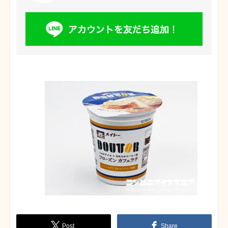
Post
Share