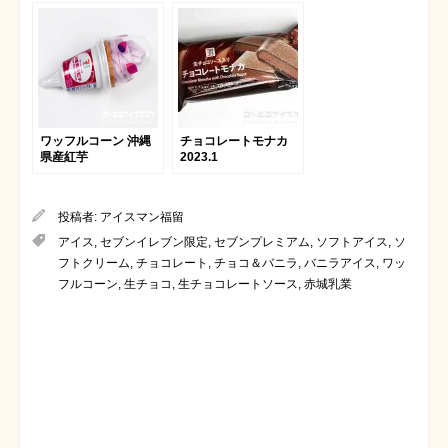
ワッフルコーン 沖縄
チョコレートモナカ
県産紅芋
2023.1
投稿者:
アイスマン福留
アイス
,
セブンイレブン限定
,
セブンプレミアム
,
ソフトアイス
,
ソ
フトクリーム
,
チョコレート
,
チョコ＆バニラ
,
バニラアイス
,
ワッ
フルコーン
,
生チョコ
,
生チョコレートソース
,
赤城乳業