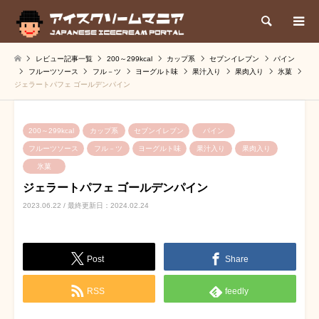
検索
レビュー記事一覧
200～299kcal
カップ系
セブンイレブン
パイン
フルーツソース
フル－ツ
ヨーグルト味
果汁入り
果肉入り
氷菓
ジェラートパフェ ゴールデンパイン
200～299kcal
カップ系
セブンイレブン
パイン
フルーツソース
フル－ツ
ヨーグルト味
果汁入り
果肉入り
氷菓
ジェラートパフェ ゴールデンパイン
2023.06.22 / 最終更新日：2024.02.24
Post
Share
RSS
feedly