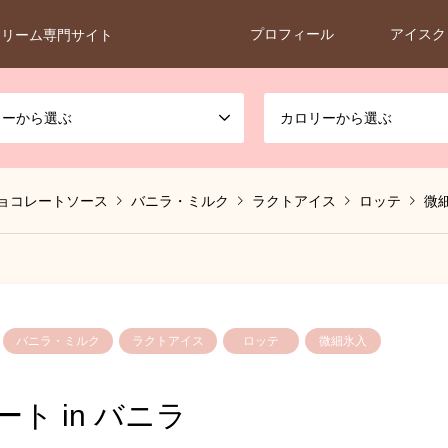
プロフィール
アイスク
クリーム専門サイト
カーから選ぶ
カロリーから選ぶ
ョコレートソース
バニラ・ミルク
ラクトアイス
ロッテ
微
バニラ・ミルク
ラクトアイス
ロッテ
微細氷入
ト in バニラ