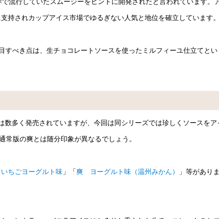
西海岸で流行していたスムージーをヒントに開発されたと言われています。
に支持されカップアイス市場でゆるぎない人気と地位を確立しています
目すべき点は、生チョコレートソースを使ったミルフィーユ仕立てとい
は数多く発売されていますが、今回は同シリーズでは珍しくソースをア
と通常版の爽とは随分印象が異なるでしょう。
 いちごヨーグルト味
」「
爽 ヨーグルト味（温州みかん）
」等があり