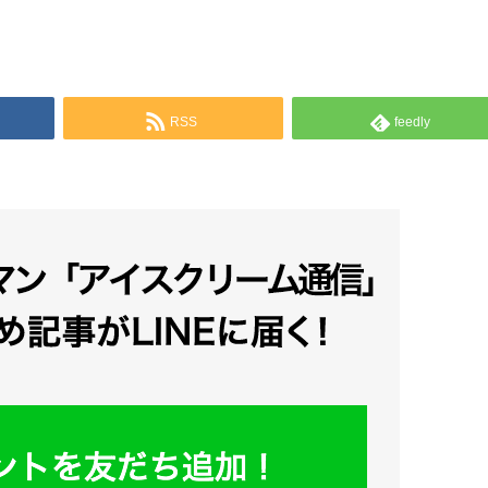
RSS
feedly