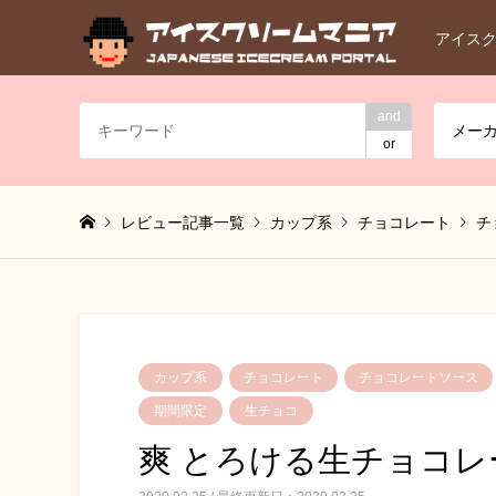
アイス
and
メー
or
レビュー記事一覧
カップ系
チョコレート
チ
カップ系
チョコレート
チョコレートソース
期間限定
生チョコ
爽 とろける生チョコレー