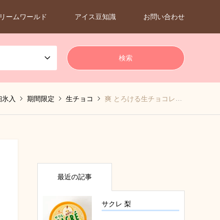
リームワールド
アイス豆知識
お問い合わせ
細氷入
期間限定
生チョコ
爽 とろける生チョコレート in バニラ
最近の記事
サクレ 梨