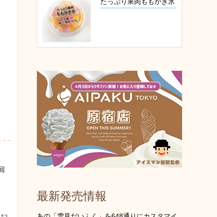
たっぷり果肉ももかき氷
タ
回
最新発売情報
あの「雪見だいふく」を648通りにカスタマイ