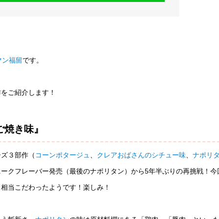
マン福留
です。
作をご紹介します！
ご焼き味』
ーズ３部作（
コーンポタージュ
、
クレアおばさんのシチュー味
、
ナポリ
ークフレーバー発売（最後のナポリタン）から5年半ぶりの再挑戦！今
も相当こだわったようです！楽しみ！