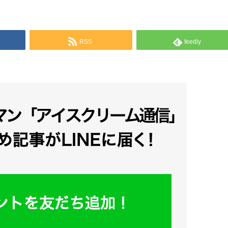
RSS
feedly