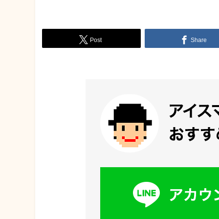
Post
Share