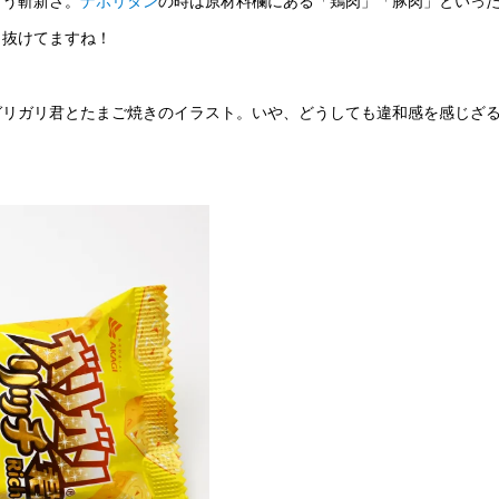
まう斬新さ。
ナポリタン
の時は原材料欄にある「鶏肉」「豚肉」といっ
き抜けてますね！
ガリガリ君とたまご焼きのイラスト。いや、どうしても違和感を感じざ