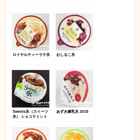
ロイヤルティーラテ氷
おしるこ氷
Sweets氷（スイーツ
あずき練乳氷 2016
氷） ショコラミント