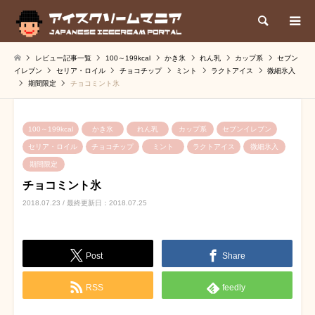
検索
レビュー記事一覧
100～199kcal
かき氷
れん乳
カップ系
セブン
イレブン
セリア・ロイル
チョコチップ
ミント
ラクトアイス
微細氷入
期間限定
チョコミント氷
100～199kcal
かき氷
れん乳
カップ系
セブンイレブン
セリア・ロイル
チョコチップ
ミント
ラクトアイス
微細氷入
期間限定
チョコミント氷
2018.07.23 / 最終更新日：2018.07.25
Post
Share
RSS
feedly