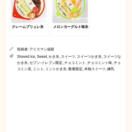
クレームブリュレ氷
メロンヨーグルト味氷
投稿者:
アイスマン福留
Shaved Ice
,
Sweet
,
かき氷
,
スイーツ
,
スイーツかき氷
,
スイーツな
かき氷
,
セブン-イレブン限定
,
チョコミント
,
チョコミント味
,
チョ
コミン党
,
ミント
,
ミントかき氷
,
数量限定
,
本格スイーツ
,
練乳