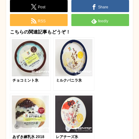
Post
Share
RSS
feedly
こちらの関連記事もどうぞ！
チョコミント氷
ミルクバニラ氷
あずき練乳氷 2018
レアチーズ氷