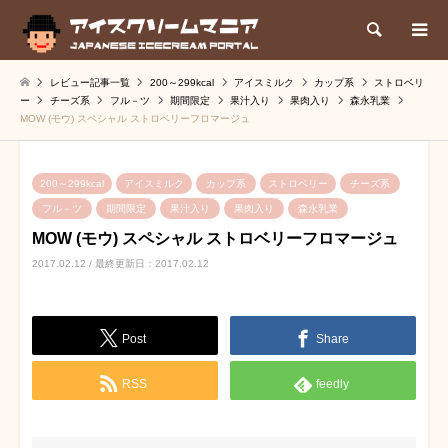
検索
レビュー記事一覧
200～299kcal
アイスミルク
カップ系
ストロベリ
ー
チーズ系
フル－ツ
期間限定
果汁入り
果肉入り
森永乳業
MOW (モウ) スペシャル ストロベリーフロマージュ
200～299kcal
アイスミルク
カップ系
ストロベリー
チーズ系
フル－ツ
期間限定
果汁入り
果肉入り
森永乳業
MOW (モウ) スペシャル ストロベリーフロマージュ
2017.02.12 / 最終更新日：2017.02.12
Post
Share
RSS
feedly