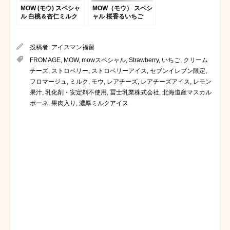
MOW (モウ) スペシャ
MOW（モウ） スペシ
ル 白桃＆杏仁ミルク
ャル 桜香るいちご
投稿者:
アイスマン福留
FROMAGE
,
MOW
,
mowスペシャル
,
Strawberry
,
いちご
,
クリーム
チーズ
,
ストロベリー
,
ストロベリーアイス
,
セブンイレブン限定
,
フロマージュ
,
ミルク
,
モウ
,
レアチーズ
,
レアチーズアイス
,
レモン
果汁
,
乳化剤・安定剤不使用
,
冨士乳業株式会社
,
北海道産マスカル
ポーネ
,
果肉入り
,
濃厚ミルクアイス