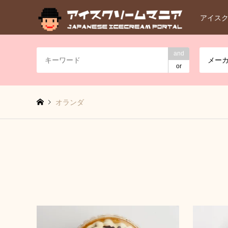
アイス
and
メー
or
オランダ