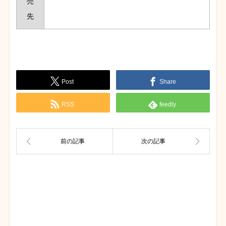
売
先
Post
Share
RSS
feedly