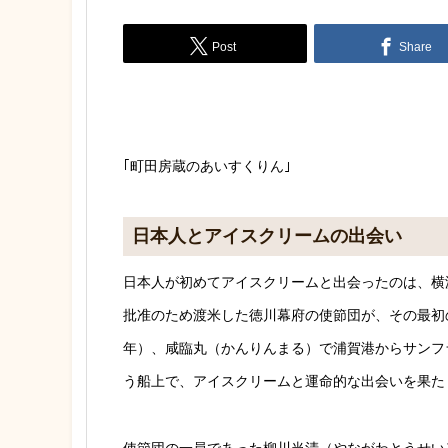
Post
Share
｢町田房蔵のあいすくりん｣
日本人とアイスクリームの出会い
日本人が初めてアイスクリームと出会ったのは、横浜
批准のため渡米した徳川幕府の使節団が、その最初
年）、咸臨丸（かんりんまる）で浦賀港からサンフ
う船上で、アイスクリームと運命的な出会いを果た
使節団の一員であった柳川当清（やながわとうせい