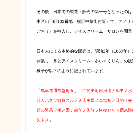
その後、日本での製造・販売の第一号となったのは、
中区山下町103番地、横浜中華街付近）で、アメリカ人の
ごおり）を輸入し、アイスクリーム・サロンを開業
日本人による本格的な販売は、明治2年（1869年
開業し、氷とアイスクリーム「あいすくりん」の販
様子が以下のように記されています。
「
馬車道通常盤町五丁目ニ於テ町田房造ナルモノ氷
邦人ハ之ヲ縦覧スルノミ店主爲メニ當初ノ目的ヲ失
頗ル繁昌ヲ極メ因テ前年ノ失敗ヲ恢復セリト爾来陸
矢トス
」