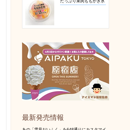
たっぷり果肉ももかき氷
最新発売情報
あの「雪見だいふく」を648通りにカスタマイ