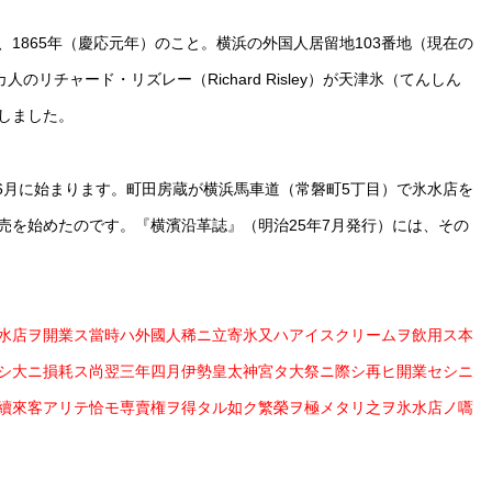
1865年（慶応元年）のこと。横浜の外国人居留地103番地（現在の
リチャード・リズレー（Richard Risley）が天津氷（てんしん
しました。
）6月に始まります。町田房蔵が横浜馬車道（常磐町5丁目）で氷水店を
売を始めたのです。『横濱沿革誌』（明治25年7月発行）には、その
水店ヲ開業ス當時ハ外國人稀ニ立寄氷又ハアイスクリームヲ飲用ス本
シ大ニ損耗ス尚翌三年四月伊勢皇太神宮タ大祭ニ際シ再ヒ開業セシニ
續來客アリテ恰モ専賣権ヲ得タル如ク繁榮ヲ極メタリ之ヲ氷水店ノ嚆