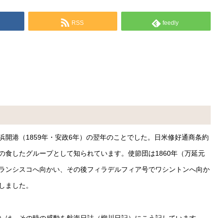
RSS
feedly
開港（1859年・安政6年）の翌年のことでした。日米修好通商条約
の食したグループとして知られています。使節団は1860年（万延元
ランシスコへ向かい、その後フィラデルフィア号でワシントンへ向か
しました。
）は、その時の感動を航海日誌（柳川日記）にこう記しています。