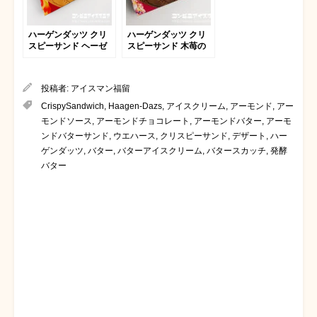
ハーゲンダッツ クリ
ハーゲンダッツ クリ
スピーサンド ヘーゼ
スピーサンド 木苺の
ルナッツラテ
バニラのパフェ
投稿者:
アイスマン福留
CrispySandwich
,
Haagen-Dazs
,
アイスクリーム
,
アーモンド
,
アー
モンドソース
,
アーモンドチョコレート
,
アーモンドバター
,
アーモ
ンドバターサンド
,
ウエハース
,
クリスピーサンド
,
デザート
,
ハー
ゲンダッツ
,
バター
,
バターアイスクリーム
,
バタースカッチ
,
発酵
バター