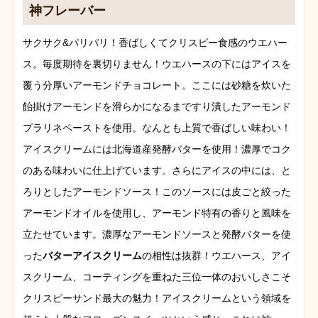
神フレーバー
サクサク&パリパリ！香ばしくてクリスピー食感のウエハー
ス。毎度期待を裏切りません！ウエハースの下にはアイスを
覆う分厚いアーモンドチョコレート。ここには砂糖を炊いた
飴掛けアーモンドを滑らかになるまですり潰したアーモンド
プラリネペーストを使用。なんとも上質で香ばしい味わい！
アイスクリームには北海道産発酵バターを使⽤！濃厚でコク
のある味わいに仕上げています。さらにアイスの中には、と
ろりとしたアーモンドソース！このソースには⽪ごと絞った
アーモンドオイルを使⽤し、アーモンド特有の香りと風味を
立たせています。濃厚なアーモンドソースと発酵バターを使
った
バターアイスクリーム
の相性は抜群！ウエハース、アイ
スクリーム、コーティングを重ねた三位一体のおいしさこそ
クリスピーサンド最大の魅力！アイスクリームという領域を