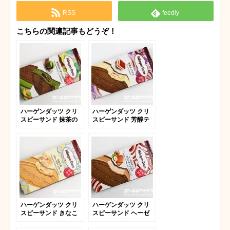
RSS
feedly
こちらの関連記事もどうぞ！
ハーゲンダッツ クリ
ハーゲンダッツ クリ
スピーサンド 抹茶の
スピーサンド 芳醇テ
フォンダンショコラ
ィラミス
ハーゲンダッツ クリ
ハーゲンダッツ クリ
スピーサンド きなこ
スピーサンド ヘーゼ
のバタークリームケー
ルナッツプラリネショ
キ
コラ