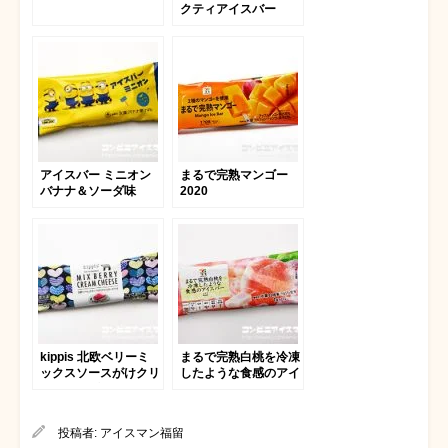
クティアイスバー
アイスバー ミニオン
まるで完熟マンゴー
バナナ＆ソーダ味
2020
kippis 北欧ベリーミ
まるで完熟白桃を冷凍
ックスソースがけクリ
したような食感のアイ
ームチーズアイス
スバー
投稿者:
アイスマン福留