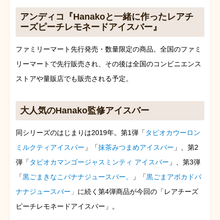
アンディコ『Hanakoと一緒に作ったレアチ
ーズピーチレモネードアイスバー』
ファミリーマート先行発売・数量限定の商品。全国のファミ
リーマートで先行販売され、その後は全国のコンビニエンス
ストアや量販店でも販売される予定。
大人気のHanako監修アイスバー
同シリーズのはじまりは2019年。第1弾「
タピオカウーロン
ミルクティアイスバー
」「
抹茶みつまめアイスバー
」、第2
弾「
タピオカマンゴージャスミンティ アイスバー
」、第3弾
「
黒ごまきなこバナナジュースバー。
」「
黒ごまアボカドバ
ナナジュースバー」
に続く第4弾商品が今回の「レアチーズ
ピーチレモネードアイスバー」。