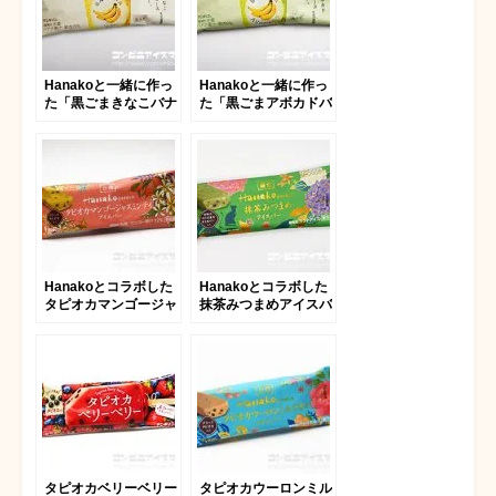
Hanakoと一緒に作っ
Hanakoと一緒に作っ
た「黒ごまきなこバナ
た「黒ごまアボカドバ
ナジュースアイスバ
ナナジュースアイスバ
ー。」
ー。」
Hanakoとコラボした
Hanakoとコラボした
タピオカマンゴージャ
抹茶みつまめアイスバ
スミンティ アイスバ
ー
ー
タピオカベリーベリー
タピオカウーロンミル