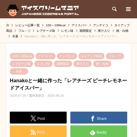
検索
レビュー記事一覧
100～199kcal
アイスバー
アンデイコ
タイアップ
商品
フル－ツ
レアチーズ味
レモン味
期間限定
果汁入り
桃・白桃
氷菓
Hanakoと一緒に作った「レアチーズ ピーチレモネードアイスバー」
100～199kcal
アイスバー
アンデイコ
タイアップ商品
フル－ツ
レアチーズ味
レモン味
期間限定
果汁入り
桃・白桃
氷菓
Hanakoと一緒に作った「レアチーズ ピーチレモネー
ドアイスバー」
2020.07.30 / 最終更新日：2020.08.10
Post
Share
RSS
feedly