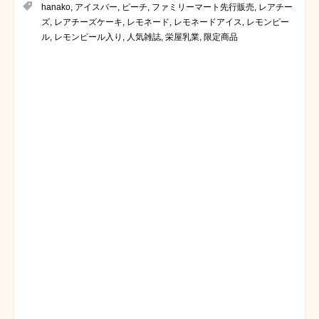
hanako
,
アイスバー
,
ピーチ
,
ファミリーマート先行販売
,
レアチー
ズ
,
レアチーズケーキ
,
レモネード
,
レモネードアイス
,
レモンピー
ル
,
レモンピール入り
,
人気雑誌
,
栄屋乳業
,
限定商品