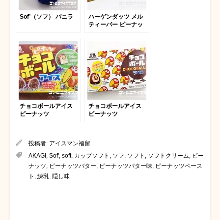
Sof’（ソフ） バニラ
ハーゲンダッツ メル
ティーバー ピーナッ
ツ＆キャラメルショコ
ラ
チョコボールアイス
チョコボールアイス
ピーナッツ
ピーナッツ
投稿者:
アイスマン福留
AKAGI
,
Sof'
,
soft
,
カップソフト
,
ソフ
,
ソフト
,
ソフトクリーム
,
ピー
ナッツ
,
ピーナッツバター
,
ピーナッツバター味
,
ピーナッツペース
ト
,
練乳
,
隠し味