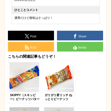
ひとことコメント
濃厚だけど後味はさっぱり！
Post
Share
RSS
feedly
こちらの関連記事もどうぞ！
SKIPPY（スキッピ
ガリガリ君リッチ ね
ー）ピーナッツバター
っとりピーナッツ
アイス