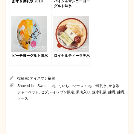
あずき練乳氷 2018
パイン＆マンゴーヨー
グルト味氷
ピーチヨーグルト味氷
ロイヤルティーラテ氷
投稿者:
アイスマン福留
Shaved Ice
,
Sweet
,
いちご
,
いちごソース
,
いちご練乳氷
,
かき氷
,
シャーベット
,
セブン-イレブン限定
,
果肉入り
,
森永乳業
,
練乳
,
練乳
ソース