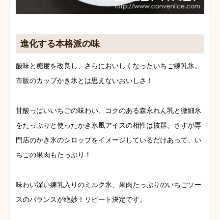
進化する本格派の味
酸味と糖度を改良し、さらにおいしくなったいちご練乳氷。
市販のカップかき氷とは思えないおいしさ！
甘酸っぱいいちごの味わい、コクのある森永れん乳と微細氷
をたっぷりと使ったかき氷風アイスの相性は抜群。さすが専
門店のかき氷のシロップをイメージしているだけあって、い
ちごの果肉もたっぷり！
味わい深い練乳入りのミルク氷、果肉たっぷりのいちごソー
スのバランスが絶妙！リピート決定です。