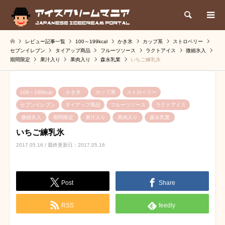
検索
レビュー記事一覧
100～199kcal
かき氷
カップ系
ストロベリー
セブンイレブン
タイアップ商品
フルーツソース
ラクトアイス
微細氷入
期間限定
果汁入り
果肉入り
森永乳業
いちご練乳氷
100～199kcal
かき氷
カップ系
ストロベリー
セブンイレブン
タイアップ商品
フルーツソース
ラクトアイス
微細氷入
期間限定
果汁入り
果肉入り
森永乳業
いちご練乳氷
2017.05.16 / 最終更新日：2017.05.16
Post
Share
RSS
feedly