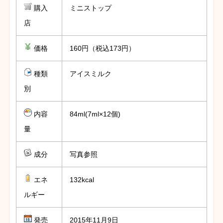
購入
ミニストップ
店
価格
160円（税込173円）
種類
アイスミルク
別
内容
84ml(7ml×12個)
量
成分
写真参照
エネ
132kcal
ルギー
発売
2015年11月9日