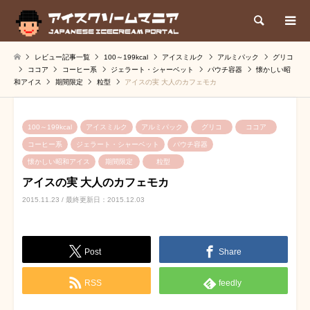
検索
レビュー記事一覧
100～199kcal
アイスミルク
アルミパック
グリコ
ココア
コーヒー系
ジェラート・シャーベット
パウチ容器
懐かしい昭
和アイス
期間限定
粒型
アイスの実 大人のカフェモカ
100～199kcal
アイスミルク
アルミパック
グリコ
ココア
コーヒー系
ジェラート・シャーベット
パウチ容器
懐かしい昭和アイス
期間限定
粒型
アイスの実 大人のカフェモカ
2015.11.23 / 最終更新日：2015.12.03
Post
Share
RSS
feedly