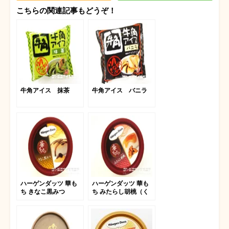
こちらの関連記事もどうぞ！
牛角アイス 抹茶
牛角アイス バニラ
ハーゲンダッツ 華も
ハーゲンダッツ 華も
ち きなこ黒みつ
ち みたらし胡桃（く
るみ）