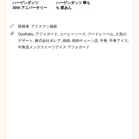
ハーゲンダッツ
ハーゲンダッツ 華も
30th アニバーサリー
ち 栗あん
ローズ
投稿者:
アイスマン福留
GyuKaku
,
アフォガード
,
コーヒーソース
,
フードレーベル
,
人気の
デザート
,
株式会社ポレア
,
焼肉
,
焼肉チェーン店
,
牛角
,
牛角アイス
,
牛角流メンズスイーツアイス アフォガード