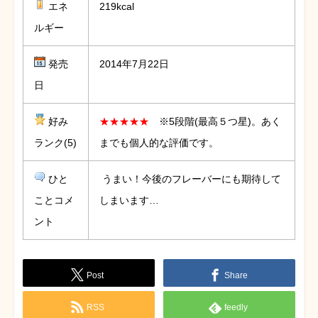
エネ
219kcal
ルギー
発売
2014年7月22日
日
好み
★★★★★
※5段階(最高５つ星)。あく
ランク(5)
までも個人的な評価です。
ひと
うまい！今後のフレーバーにも期待して
ことコメ
しまいます…
ント
Post
Share
RSS
feedly