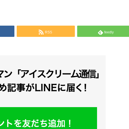
RSS
feedly