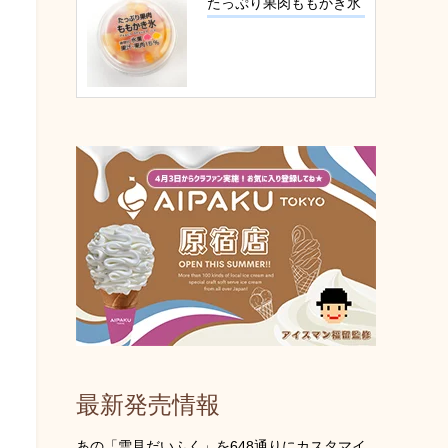
たっぷり果肉ももかき氷
最新発売情報
あの「雪見だいふく」を648通りにカスタマイ