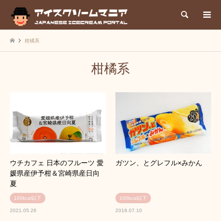
検索
柑橘系
柑橘系
ウチカフェ 日本のフルーツ 愛
ガツン、とグレフル×みかん
媛県産伊予柑＆宮崎県産日向
夏
100kcal以下
100kcal以下
2021.05.26
2018.07.10