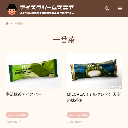
検索
一番茶
一番茶
宇治抹茶アイスバー
MILCREA（ミルクレア）天空
の抹茶®
100～199kcal
100～199kcal
2025.05.07
2024.10.15