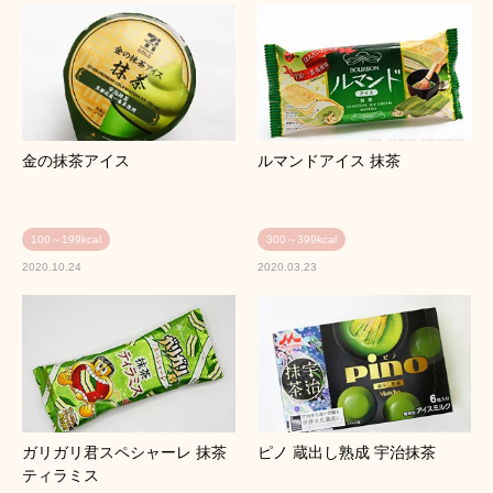
金の抹茶アイス
ルマンドアイス 抹茶
100～199kcal
300～399kcal
2020.10.24
2020.03.23
ガリガリ君スペシャーレ 抹茶
ピノ 蔵出し熟成 宇治抹茶
ティラミス