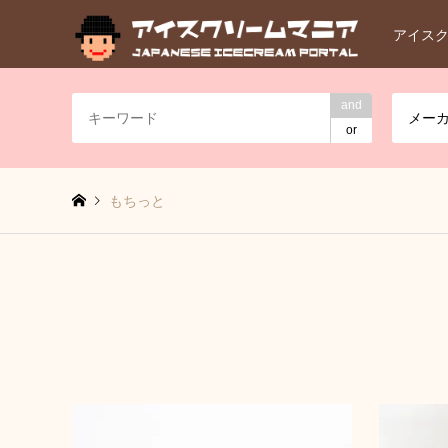
アイス
and
メー
or
もちっと