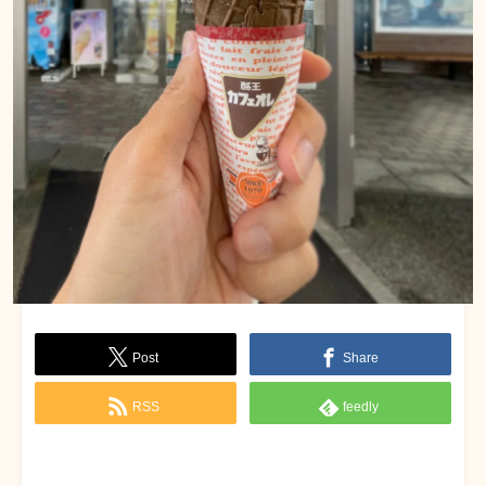
Post
Share
RSS
feedly