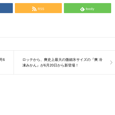
RSS
feedly
月6
ロッテから、爽史上最大の微細氷サイズの『爽 冷
凍みかん』が6月20日から新登場！