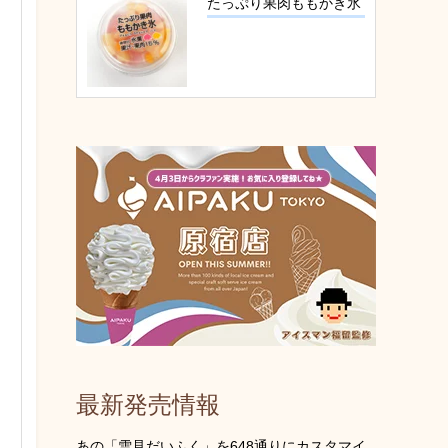
たっぷり果肉ももかき氷
最新発売情報
あの「雪見だいふく」を648通りにカスタマイ