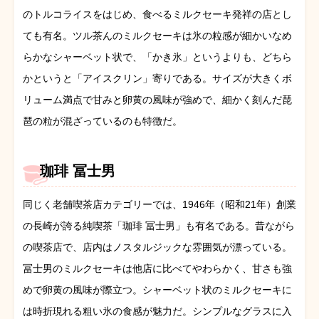
のトルコライスをはじめ、食べるミルクセーキ発祥の店とし
ても有名。ツル茶んのミルクセーキは氷の粒感が細かいなめ
らかなシャーベット状で、「かき氷」というよりも、どちら
かというと「アイスクリン」寄りである。サイズが大きくボ
リューム満点で甘みと卵黄の風味が強めで、細かく刻んだ琵
琶の粒が混ざっているのも特徴だ。
珈琲 冨士男
同じく老舗喫茶店カテゴリーでは、1946年（昭和21年）創業
の長崎が誇る純喫茶「珈琲 冨士男」も有名である。昔ながら
の喫茶店で、店内はノスタルジックな雰囲気が漂っている。
冨士男のミルクセーキは他店に比べてやわらかく、甘さも強
めで卵黄の風味が際立つ。シャーベット状のミルクセーキに
は時折現れる粗い氷の食感が魅力だ。シンプルなグラスに入