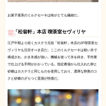
お菓子屋系のミルクセーキは味がとても繊細だ。
「松翁軒」本店 喫茶室セヴィリヤ
江戸中期より続くカステラ元祖「松翁軒」本店の2F喫茶室セ
ヴィリヤも注目すべき店だ。ここのミルクセーキは粗い氷で
構成され、かき氷感が強い。機械を使って氷を砕き、手作業
で仕上げる手間がかかっている。指定農場から仕入れた卵と
砂糖はカステラと同じものを使用しており、濃厚な卵黄のコ
クと砂糖のざらつく質感が特徴だ。