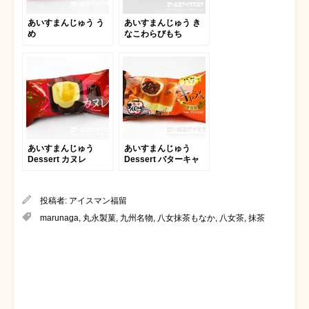
あいすまんじゅう う
あいすまんじゅう き
め
なこわらびもち
あいすまんじゅう
あいすまんじゅう
Dessert カヌレ
Dessert バターキャ
ラメル
投稿者:
アイスマン福留
marunaga
,
丸永製菓
,
九州名物
,
八女抹茶もなか
,
八女茶
,
抹茶