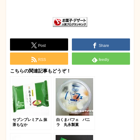
Post
Share
RSS
feedly
こちらの関連記事もどうぞ！
セブンプレミアム 抹
白くまパフェ バニ
茶もなか
ラ 丸永製菓