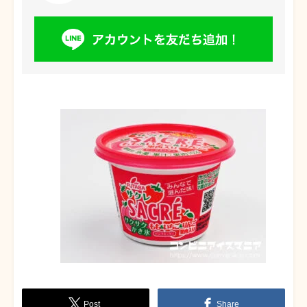
Post
Share