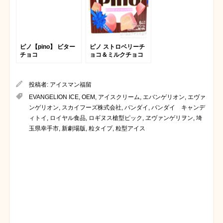
ピノ【pino】 ビター
ピノ ストロベリーチ
チョコ
ョコ＆ミルクチョコ
投稿者:
アイスマン福留
EVANGELION ICE
,
OEM
,
アイスクリーム
,
エバンゲリオン
,
エヴァ
ンゲリオン
,
スカイフーズ株式会社
,
バンダイ
,
バンダイ キャンデ
ィトイ
,
ロイヤル食品
,
ロギヌス槍型ピック
,
ヱヴァンゲリヲン
,
埼
玉県幸手市
,
新劇場版
,
粒タイプ
,
粒型アイス