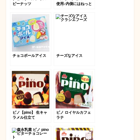
ピーナッツ
使用♪内側にはねっと
り濃厚なミルククリー
ム！赤城乳業｢濃厚旨
ミルク ベルギーチョ
コレート｣
チョコボールアイス
チーズなアイス
ピノ【pino】 生キャ
ピノ ロイヤルカフェ
ラメル仕立て
ラテ