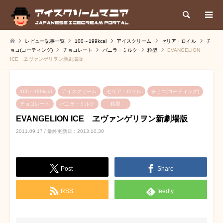
検索
レビュー記事一覧
100～199kcal
アイスクリーム
セリア・ロイル
チ
ョコ(コーティング)
チョコレート
バニラ・ミルク
粒型
EVANGELION
ICE ヱヴァンゲリヲン新劇場版
100～199kcal
アイスクリーム
セリア・ロイル
チョコ(コーティング)
チョコレート
バニラ・ミルク
粒型
EVANGELION ICE ヱヴァンゲリヲン新劇場版
2011.09.17 / 最終更新日：2013.10.30
Post
Share
RSS
feedly