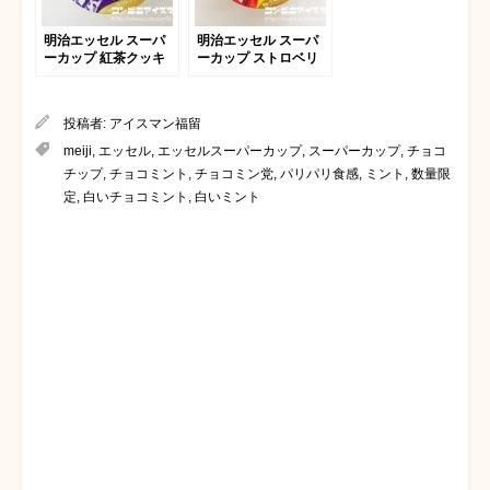
明治エッセル スーパ
明治エッセル スーパ
ーカップ 紅茶クッキ
ーカップ ストロベリ
ー
ーチーズ 2018
投稿者:
アイスマン福留
meiji
,
エッセル
,
エッセルスーパーカップ
,
スーパーカップ
,
チョコ
チップ
,
チョコミント
,
チョコミン党
,
パリパリ食感
,
ミント
,
数量限
定
,
白いチョコミント
,
白いミント