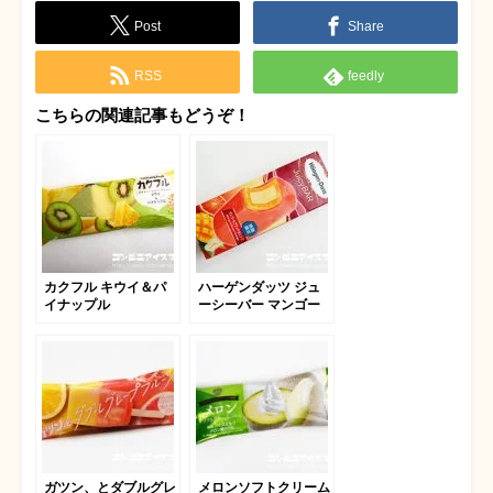
Post
Share
RSS
feedly
こちらの関連記事もどうぞ！
カクフル キウイ＆パ
ハーゲンダッツ ジュ
イナップル
ーシーバー マンゴー
＆ブラッドオレンジ
ガツン、とダブルグレ
メロンソフトクリーム