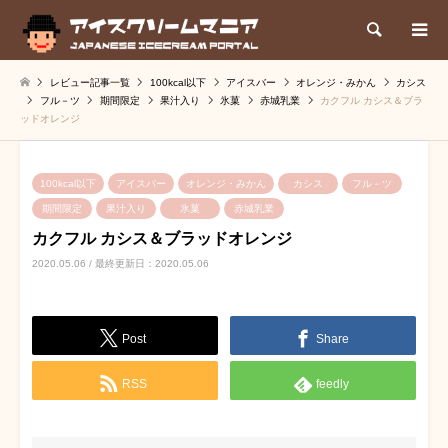
検索
レビュー記事一覧
100kcal以下
アイスバー
オレンジ・みかん
カシス
フル－ツ
期間限定
果汁入り
氷菓
赤城乳業
カクフル カシス＆ブラ
ッドオレンジ
100kcal以下
アイスバー
オレンジ・みかん
カシス
フル－ツ
期間限定
果汁入り
氷菓
赤城乳業
カクフル カシス＆ブラッドオレンジ
2020.05.06 / 最終更新日：2020.05.06
Post
Share
RSS
feedly