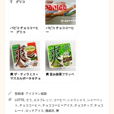
パピコ チョココーヒ
パピコ チョココーヒ
ー グリコ
ー
爽 ザ・ティラミス＜
爽 旨み抹茶フラッペ
マスカルポーネ＆チョ
コエスプレッソ＞
投稿者:
アイスマン福留
LOTTE
,
そう
,
エスプレッソ
,
コーヒー
,
シャリシャリ
,
シャーベッ
ト
,
チョココーヒー
,
チョココーヒーアイス
,
チョコチップ
,
チョコ
レート
,
ロッテアイス
,
微細氷
,
爽