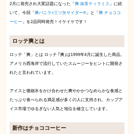
2月に発売され大変話題になった「
爽 抹茶ティラミス
」に続
いて、今回「
爽バニラ×三ツ矢サイダー®
」と「
爽 チョココ
ーヒー
」を2品同時発売！イケイケです！
ロッテ爽とは
ロッテ「爽」とは ロッテ ｢爽｣は1999年4月に誕生した商品。
アメリカ西海岸で流行していたスムージーをヒントに開発さ
れたと言われています。
アイスと微細氷をかけ合わせた爽やかかつなめらかな食感と
たっぷり食べられる満足感が多くの人に支持され、カップア
イス市場でゆるぎない人気と地位を確立しています。
新作はチョココーヒー