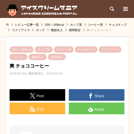
検索
レビュー記事一覧
200～299kcal
カップ系
コーヒー系
チョコチップ
ラクトアイス
ロッテ
微細氷入
期間限定
爽 チョココーヒー
200～299kcal
カップ系
コーヒー系
チョコチップ
ラクトアイス
ロッテ
微細氷入
期間限定
爽 チョココーヒー
2019.03.24 / 最終更新日：2019.03.24
Post
Share
RSS
feedly