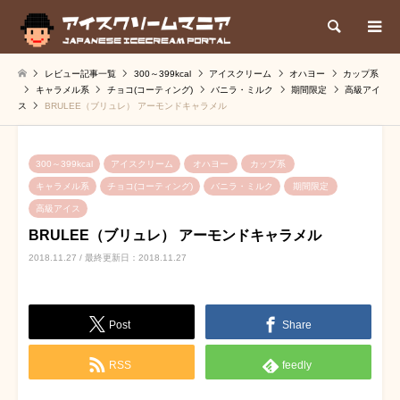
検索
レビュー記事一覧
300～399kcal
アイスクリーム
オハヨー
カップ系
キャラメル系
チョコ(コーティング)
バニラ・ミルク
期間限定
高級アイ
ス
BRULEE（ブリュレ） アーモンドキャラメル
300～399kcal
アイスクリーム
オハヨー
カップ系
キャラメル系
チョコ(コーティング)
バニラ・ミルク
期間限定
高級アイス
BRULEE（ブリュレ） アーモンドキャラメル
2018.11.27 / 最終更新日：2018.11.27
Post
Share
RSS
feedly