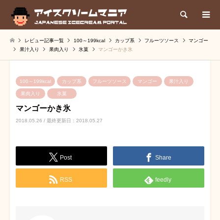
検索
レビュー記事一覧
100～199kcal
カップ系
フルーツソース
マンゴー
果汁入り
果肉入り
氷菓
マンゴーかき氷
100～199kcal
カップ系
フルーツソース
マンゴー
果汁入り
果肉入り
氷菓
マンゴーかき氷
2018.05.26 / 最終更新日：2018.05.27
Post
Share
RSS
feedly