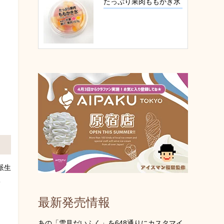
たっぷり果肉ももかき氷
派生
て
最新発売情報
あの「雪見だいふく」を648通りにカスタマイ