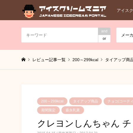
アイス
and
メー
or
レビュー記事一覧
200～299kcal
タイアップ商
200～299kcal
タイアップ商品
チョコ(コーティ
期間限定
森永乳業
クレヨンしんちゃん チ