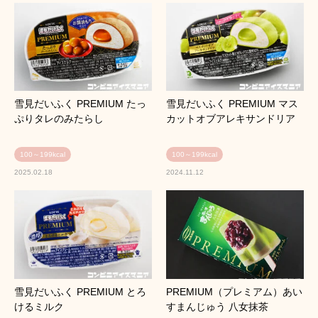
雪見だいふく PREMIUM たっ
雪見だいふく PREMIUM マス
ぷりタレのみたらし
カットオブアレキサンドリア
100～199kcal
100～199kcal
2025.02.18
2024.11.12
雪見だいふく PREMIUM とろ
PREMIUM（プレミアム）あい
けるミルク
すまんじゅう 八女抹茶