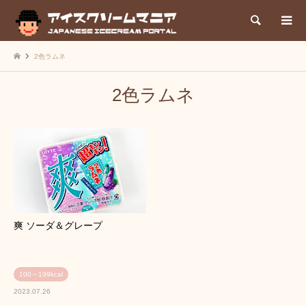
検索
2色ラムネ
2色ラムネ
爽 ソーダ＆グレープ
100～199kcal
2023.07.26