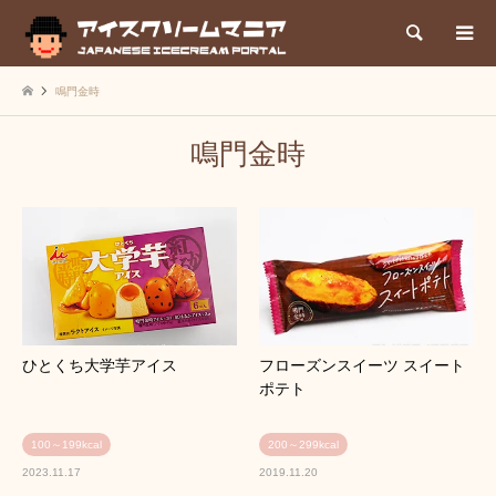
検索
鳴門金時
鳴門金時
ひとくち大学芋アイス
フローズンスイーツ スイート
ポテト
100～199kcal
200～299kcal
2023.11.17
2019.11.20