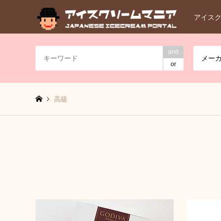
アイス
and
メー
or
高級