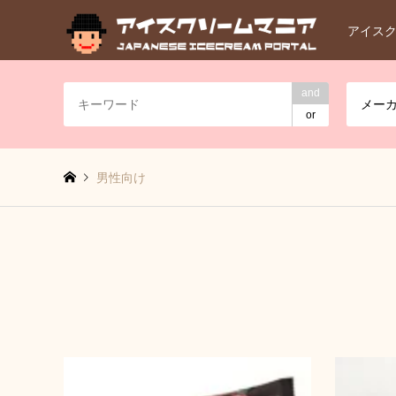
アイス
and
メー
or
男性向け