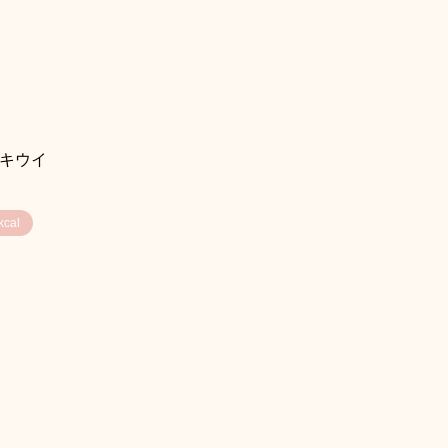
 キウイ
cal