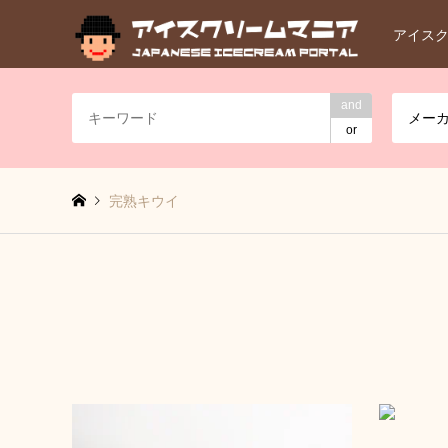
アイス
and
メー
or
完熟キウイ