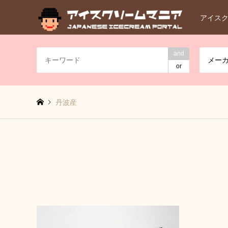
アイス
and
メー
or
丹波産