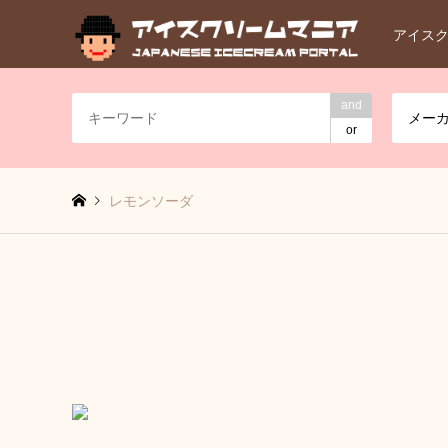
アイス
and
メー
or
レモンソーダ