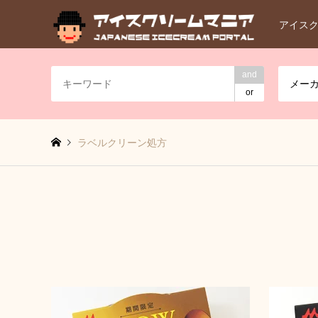
アイス
and
メー
or
ラベルクリーン処方