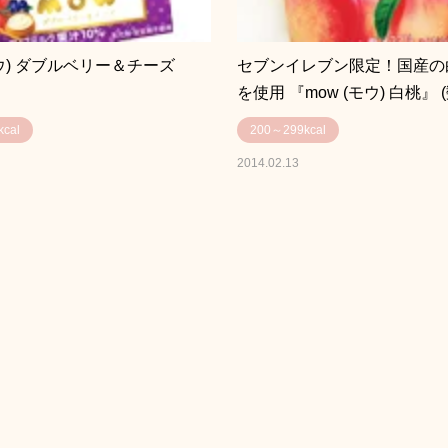
モウ) ダブルベリー＆チーズ
セブンイレブン限定！国産の
を使用 『mow (モウ) 白桃』 
cal
200～299kcal
2014.02.13