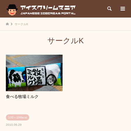
検索
サークルK
サークルK
食べる牧場ミルク
100～199kcal
2010.06.29