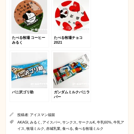
たべる牧場 コーヒー
たべる牧場チョコ
みるく
2021
バニ沢ゴリ助
ガンダムミルクバニラ
バー
投稿者:
アイスマン福留
AKAGI
,
みるく
,
アイスバー
,
サンクス
,
サークルK
,
牛乳60%
,
牛乳ア
イス
,
牧場ミルク
,
赤城乳業
,
食べる
,
食べる牧場ミルク