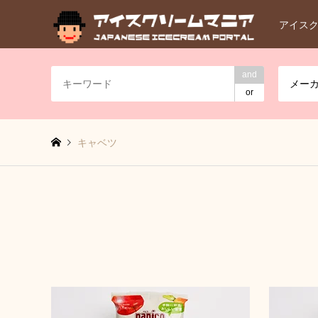
アイス
and
メー
or
キャベツ