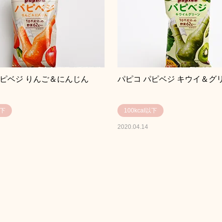
パピベジ りんご＆にんじん
パピコ パピベジ キウイ＆グ
以下
100kcal以下
2020.04.14