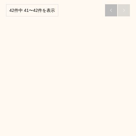
42件中 41〜42件を表示

