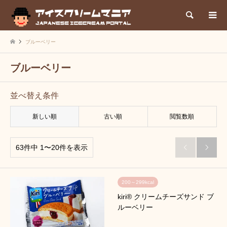
検索
ブルーベリー
ブルーベリー
並べ替え条件
新しい順
古い順
閲覧数順
63件中 1〜20件を表示


200～299kcal
kiri® クリームチーズサンド ブ
ルーベリー