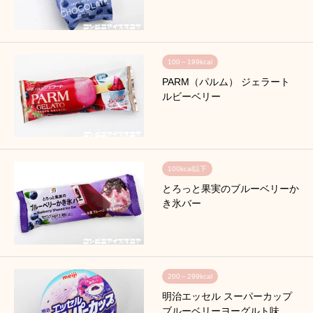
100～199kcal
PARM（パルム） ジェラート
ルビーベリー
100kcal以下
とろっと果実のブルーベリーか
き氷バー
200～299kcal
明治エッセル スーパーカップ
ブルーベリーヨーグルト味