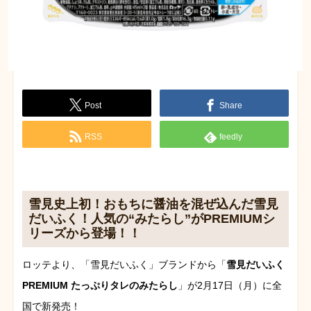
Post
Share
RSS
feedly
雪見史上初！おもちに醤油を混ぜ込んだ雪見
だいふく！人気の“みたらし”がPREMIUMシ
リーズから登場！！
ロッテより、「雪見だいふく」ブランドから「
雪見だいふく
PREMIUM たっぷりタレのみたらし
」が2月17日（月）に全
国で新発売！