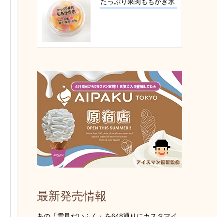
たっぷり果肉ももかき氷
最新発売情報
あの「雪見だいふく」を648通りにカスタマイ